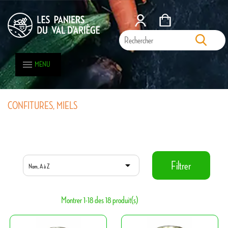
MENU
CONFITURES, MIELS
CONFITURES, MIELS

Filtrer
Nom, A à Z
Montrer 1-18 des 18 produit(s)