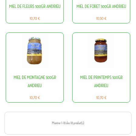
MIEL DE FLEURS 500GR ANDRIEU
MIEL DE FORET 500GR ANDRIEU
Prix
Prix
10,70 €
10,50 €
MIEL DE MONTAGNE 500GR
MIEL DE PRINTEMPS 500GR
ANDRIEU
ANDRIEU
Prix
Prix
10,70 €
10,70 €
Montrer 1-18 des 18 produit(s)