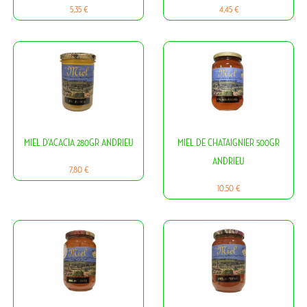
Prix
Prix
5,35 €
4,45 €
MIEL D'ACACIA 280GR ANDRIEU
MIEL DE CHATAIGNIER 500GR
ANDRIEU
Prix
7,80 €
Prix
10,50 €