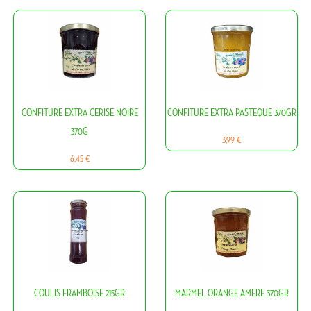
CONFITURE EXTRA CERISE NOIRE
CONFITURE EXTRA PASTEQUE 370GR
370G
Prix
3,99 €
Prix
6,45 €
COULIS FRAMBOISE 215GR
MARMEL ORANGE AMERE 370GR