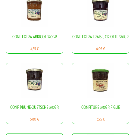
CONF EXTRA ABRICOT 370GR
CONF EXTRA FRAISE, GRIOTTE 370GR
Prix
Prix
4,55 €
6,05 €
CONF PRUNE-QUETSCHE 370GR
CONFITURE 370GR FIGUE
Prix
Prix
5,80 €
3,95 €