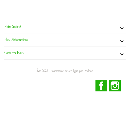
Notre Société
Vot


Co
Plus D'informations

Contactez-Nous !

Â© 2026 - Ecommerce mis en ligne par Devloop
Facebook
Inst