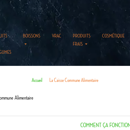
UITS
BOISSONS
VRAC
PRODUITS
COSMÉTIQUE
FRAIS
GUMES
Accueil
La Caisse Commune Alimentaire
Commune Alimentaire
COMMENT ÇA FONCTIO