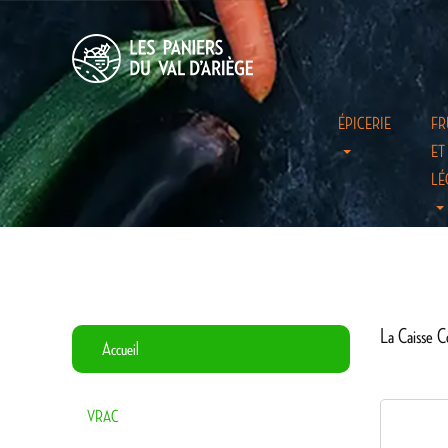
ÉPICERIE
FR
ET
LÉ
La Caisse 
Accueil
VRAC