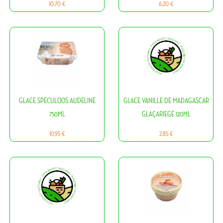
Prix
Prix
10,70 €
6,20 €
GLACE SPECULOOS AUDELINE
GLACE VANILLE DE MADAGASCAR
750ML
GLAÇARIEGE 120ML
Prix
Prix
10,95 €
2,85 €