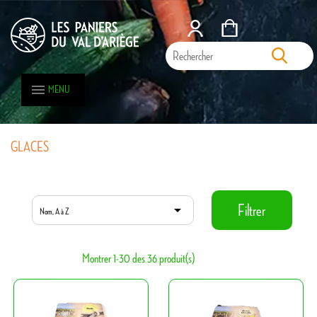
MENU
GLACES

Filtrer
Nom, A à Z
Montrer 1-30 des 36 produit(s)