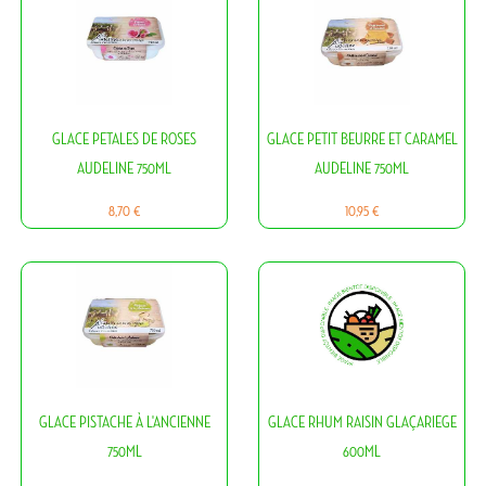
GLACE PETALES DE ROSES
GLACE PETIT BEURRE ET CARAMEL
AUDELINE 750ML
AUDELINE 750ML
Prix
Prix
8,70 €
10,95 €
GLACE PISTACHE À L'ANCIENNE
GLACE RHUM RAISIN GLAÇARIEGE
750ML
600ML