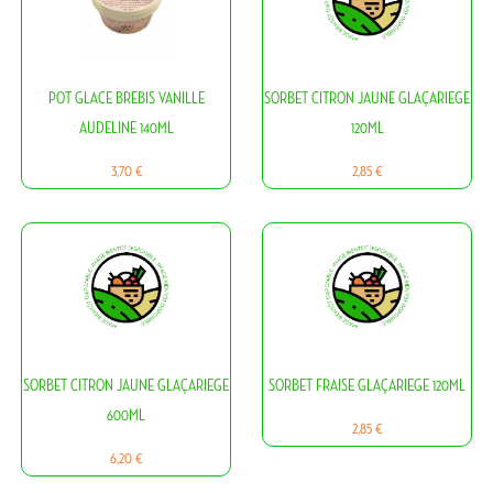
POT GLACE BREBIS VANILLE
SORBET CITRON JAUNE GLAÇARIEGE
AUDELINE 140ML
120ML
Prix
Prix
3,70 €
2,85 €
SORBET CITRON JAUNE GLAÇARIEGE
SORBET FRAISE GLAÇARIEGE 120ML
600ML
Prix
2,85 €
Prix
6,20 €