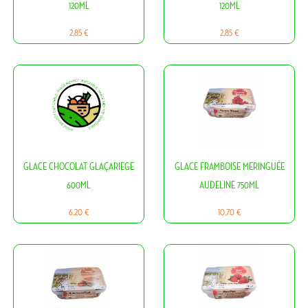
120ML
120ML
Prix
Prix
2,85 €
2,85 €
GLACE CHOCOLAT GLAÇARIEGE
GLACE FRAMBOISE MERINGUÉE
600ML
AUDELINE 750ML
Prix
Prix
6,20 €
10,70 €