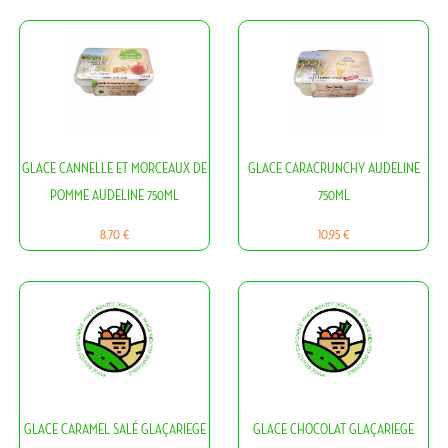
GLACE CANNELLE ET MORCEAUX DE
GLACE CARACRUNCHY AUDELINE
POMME AUDELINE 750ML
750ML
Prix
Prix
8,70 €
10,95 €
GLACE CARAMEL SALÉ GLAÇARIEGE
GLACE CHOCOLAT GLAÇARIEGE