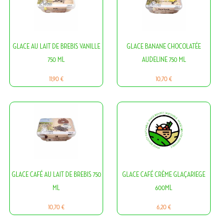
GLACE AU LAIT DE BREBIS VANILLE
GLACE BANANE CHOCOLATÉE
750 ML
AUDELINE 750 ML
Prix
Prix
11,90 €
10,70 €
GLACE CAFÉ AU LAIT DE BREBIS 750
GLACE CAFÉ CRÈME GLAÇARIEGE
ML
600ML
Prix
Prix
10,70 €
6,20 €