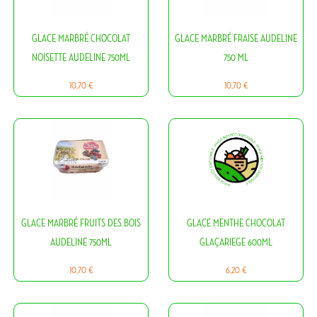
GLACE MARBRÉ CHOCOLAT
GLACE MARBRÉ FRAISE AUDELINE
NOISETTE AUDELINE 750ML
750 ML
Prix
Prix
10,70 €
10,70 €
GLACE MARBRÉ FRUITS DES BOIS
GLACE MENTHE CHOCOLAT
AUDELINE 750ML
GLAÇARIEGE 600ML
Prix
Prix
10,70 €
6,20 €