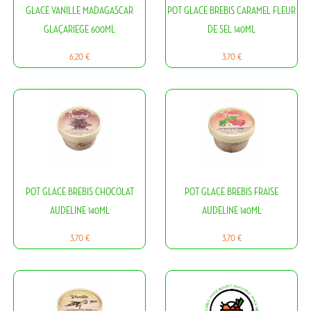
GLACE VANILLE MADAGASCAR
POT GLACE BREBIS CARAMEL FLEUR
GLAÇARIEGE 600ML
DE SEL 140ML
Prix
Prix
6,20 €
3,70 €
POT GLACE BREBIS CHOCOLAT
POT GLACE BREBIS FRAISE
AUDELINE 140ML
AUDELINE 140ML
Prix
Prix
3,70 €
3,70 €