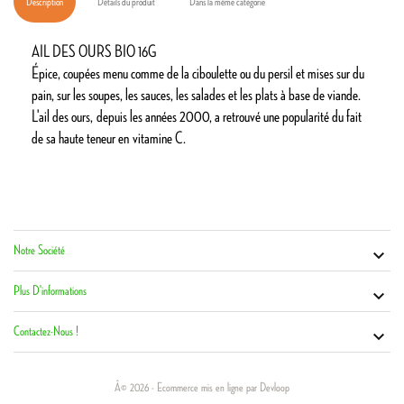
Description
Détails du produit
Dans la même catégorie
AIL DES OURS BIO 16G
Épice, coupées menu comme de la ciboulette ou du persil et mises sur du
pain, sur les soupes, les sauces, les salades et les plats à base de viande.
L'ail des ours, depuis les années 2000, a retrouvé une popularité du fait
de sa haute teneur en
vitamine C
.
Notre Société
Vot


Co
Plus D'informations

Contactez-Nous !

Â© 2026 - Ecommerce mis en ligne par Devloop