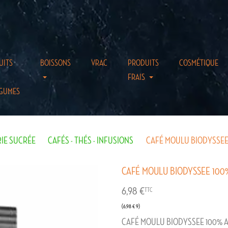
UITS
BOISSONS
VRAC
PRODUITS
COSMÉTIQUE
FRAIS
GUMES
RIE SUCRÉE
CAFÉS - THÉS - INFUSIONS
CAFÉ MOULU BIODYSSEE
CAFÉ MOULU BIODYSSEE 100
6,98 €
TTC
(6,98 € 9)
CAFÉ MOULU BIODYSSEE 100% 