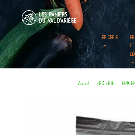
ÉPICERIE
FR
ET
LÉ
Accueil
ÉPICERIE
ÉPICE