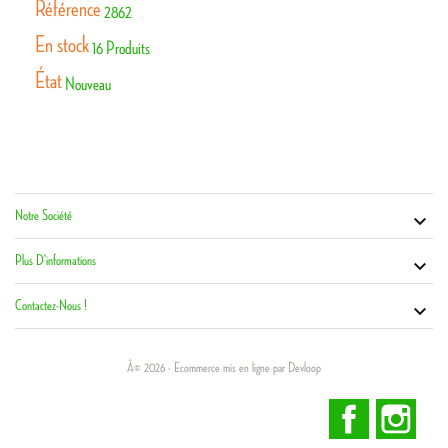
Référence
2862
En stock
16 Produits
État
Nouveau
Notre Société
Vot


Co
Plus D'informations

Contactez-Nous !

Â© 2026 - Ecommerce mis en ligne par Devloop
Facebook
Inst