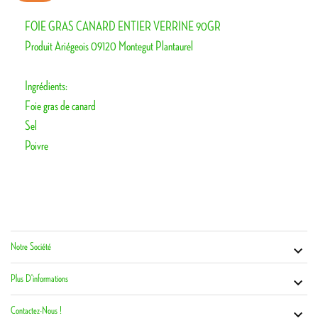
FOIE GRAS CANARD ENTIER VERRINE 90GR
Produit Ariégeois 09120 Montegut Plantaurel
Ingrédients:
Foie gras de canard
Sel
Poivre
Notre Société
Vot


Co
Plus D'informations

Contactez-Nous !
