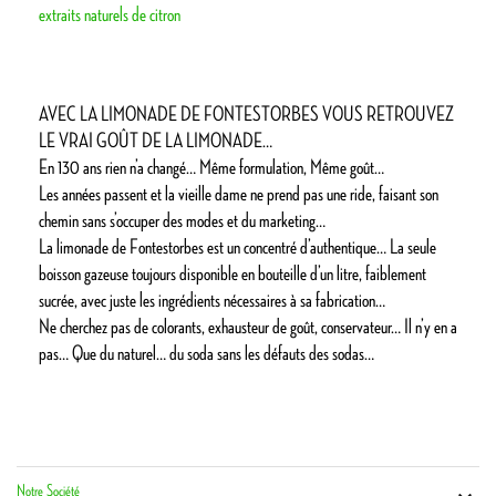
extraits naturels de citron
AVEC LA LIMONADE DE FONTESTORBES VOUS RETROUVEZ
LE VRAI GOÛT DE LA LIMONADE…
En 130 ans rien n’a changé… Même formulation, Même goût…
Les années passent et la vieille dame ne prend pas une ride, faisant son
chemin sans s’occuper des modes et du marketing…
La limonade de Fontestorbes est un concentré d’authentique… La seule
boisson gazeuse toujours disponible en bouteille d’un litre, faiblement
sucrée, avec juste les ingrédients nécessaires à sa fabrication…
Ne cherchez pas de colorants, exhausteur de goût, conservateur… Il n’y en a
pas… Que du naturel… du soda sans les défauts des sodas…
Notre Société
Vot