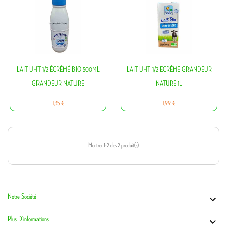
LAIT UHT 1/2 ÉCRÉMÉ BIO 500ML
LAIT UHT 1/2 ECRÈME GRANDEUR
GRANDEUR NATURE
NATURE 1L
Prix
Prix
1,35 €
1,99 €
Montrer 1-2 des 2 produit(s)
Notre Société
Vot


Co
Plus D'informations
