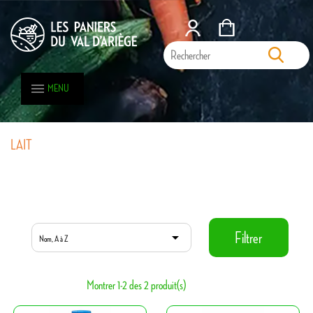
MENU
LAIT
LAIT

Filtrer
Nom, A à Z
Montrer 1-2 des 2 produit(s)