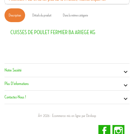
Description
Détails du produit
Dans la même catégorie
CUISSES DE POULET FERMIER BA ARIEGE KG
Notre Société
Vot


Co
Plus D'informations

Contactez-Nous !

Â© 2026 - Ecommerce mis en ligne par Devloop
Facebook
Inst