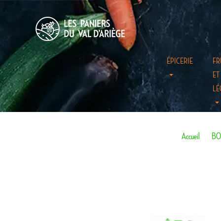
ÉPICERIE
FR
ET
LÉ
Accueil
BO