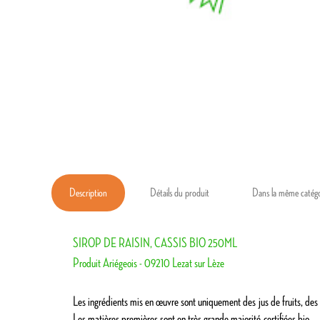
Description
Détails du produit
Dans la même catégo
SIROP DE RAISIN, CASSIS BIO 250ML
Produit Ariégeois - 09210 Lezat sur Lèze
Les ingrédients mis en œuvre sont uniquement des
jus de fruits
, de
Les matières premières sont en très grande majorité
certifiées bio
,