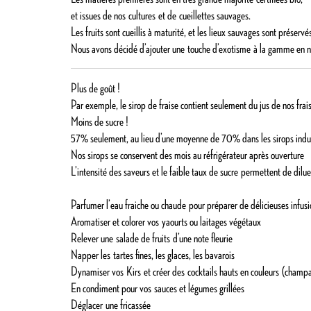
et issues de nos
cultures
et de
cueillettes sauvages
.
Les fruits sont cueillis à maturité, et les lieux sauvages sont préservé
Nous avons décidé d’ajouter une
touche d’exotisme
à la gamme en n
Plus de goût !
Par exemple, le sirop de fraise contient seulement du jus de nos frai
Moins de sucre !
57% seulement, au lieu d’une moyenne de 70% dans les sirops indust
Nos sirops se conservent des mois au réfrigérateur après ouverture
L’
intensité des saveurs et le faible taux de sucre
permettent de dilue
Parfumer l’
eau fraiche ou chaude
pour préparer de délicieuses infusi
Aromatiser et colorer vos
yaourts ou laitages végétaux
Relever une
salade de fruits
d’une note fleurie
Napper les
tartes fines, les glaces
, les bavarois
Dynamiser vos
Kirs
et créer des
cocktails hauts en couleurs
(champag
En condiment pour vos
sauces et légumes grillées
Déglacer
une fricassée