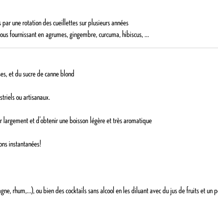
s par une rotation des cueillettes sur plusieurs années
ous fournissant en
agrumes, gingembre, curcuma, hibiscus
, …
ses, et du sucre de canne blond
riels ou artisanaux.
r largement et d’obtenir une boisson
légère et très aromatique
ons instantanées!
ne, rhum,…), ou bien des cocktails sans alcool en les diluant avec du jus de fruits et un 