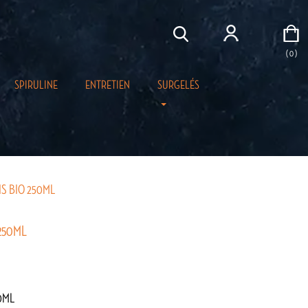
( 0 )
SPIRULINE
ENTRETIEN
SURGELÉS
IS BIO 250ML
 250ML
50ML