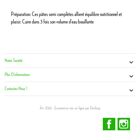
Préparation: Ces pâtes semi complètes allient équilibre nutritionnel et
plaisir. Cuire dans 3 fois son volume d'eau bouillante
Notre Société
Vot


Co
Plus D'informations

Contactez-Nous !

Â© 2026 - Ecommerce mis en ligne par Devloop
Facebook
Inst