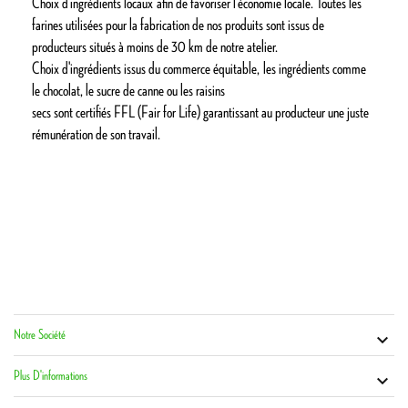
Choix d'ingrédients locaux afin de favoriser l'économie locale. Toutes les
farines utilisées pour la fabrication de nos produits sont issus de
producteurs situés à moins de 30 km de notre atelier.
​Choix d'ingrédients issus du commerce équitable, les ingrédients comme
le chocolat, le sucre de canne ou les raisins
secs sont certifiés FFL (Fair for Life) garantissant au producteur une juste
rémunération de son travail.
Notre Société
Vot


Co
Plus D'informations
