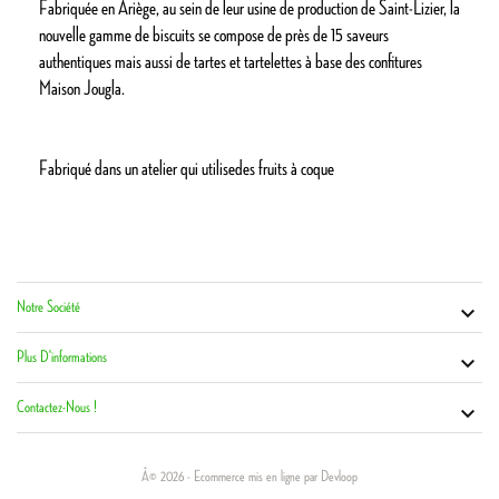
Fabriquée en Ariège, au sein de leur usine de production de Saint-Lizier, la
nouvelle gamme de biscuits se compose de près de 15 saveurs
authentiques mais aussi de tartes et tartelettes à base des confitures
Maison Jougla.
​​​​​​​Fabriqué dans un atelier qui utilisedes fruits à coque
Notre Société
Vot


Co
Plus D'informations

Contactez-Nous !

Â© 2026 - Ecommerce mis en ligne par Devloop